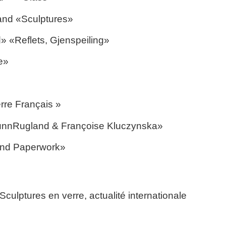
and «Sculptures»
 «Reflets, Gjenspeiling»
e»
erre Français »
unnRugland & Françoise Kluczynska»
and Paperwork»
ulptures en verre, actualité internationale