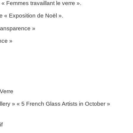
« Femmes travaillant le verre ».
 « Exposition de Noël ».
ransparence »
nce »
 Verre
ery » « 5 French Glass Artists in October »
f