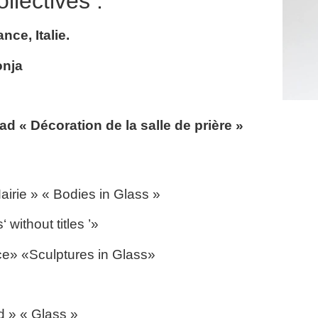
llectives :
nce, Italie.
onja
ad « Décoration de la salle de prière »
airie » « Bodies in Glass »
without titles ’»
e» «Sculptures in Glass»
 » « Glass »