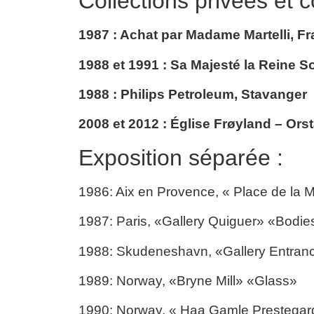
Collections privées et co
1987 : Achat par Madame Martelli, Fra
1988 et 1991 : Sa Majesté la Reine S
1988 : Philips Petroleum, Stavanger
2008 et 2012 : Église Frøyland – Orst
Exposition séparée :
1986: Aix en Provence, « Place de la M
1987: Paris, «Gallery Quiguer» «Bodies‘ 
1988: Skudeneshavn, «Gallery Entranc
1989: Norway, «Bryne Mill» «Glass»
1990: Norway, « Haa Gamle Prestegard